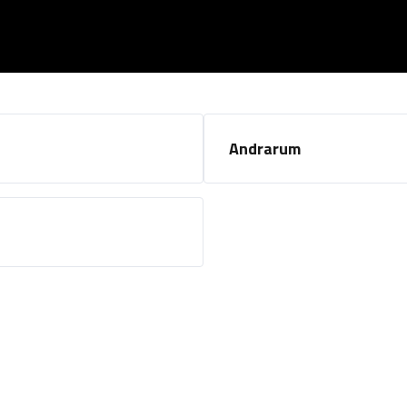
Kaledonske fjellkjedefoldingen
Andrarum