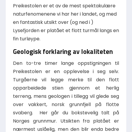
Preikestolen er et av de mest spektakulære
naturfenomenene vi har her i landet, og med
en fantastisk utsikt over (og ned i )
Lysefjorden er platået et flott turmål langs en
fin turløype.
Geologisk forklaring av lokaliteten
Den to-tre timer lange oppstigningen til
Preikestolen er en opplevelse i seg selv.
Turgåerne vil legge merke til den flott
opparbeidede stien gjennom et herlig
terreng, mens geologen i tillegg vil glede seg
over vakkert, norsk grunnfjell på flotte
svaberg. Her går du bokstevelig talt på
Norges grunnmur. Utsikten fra platået er
nærmest uslåelig, men den blir enda bedre